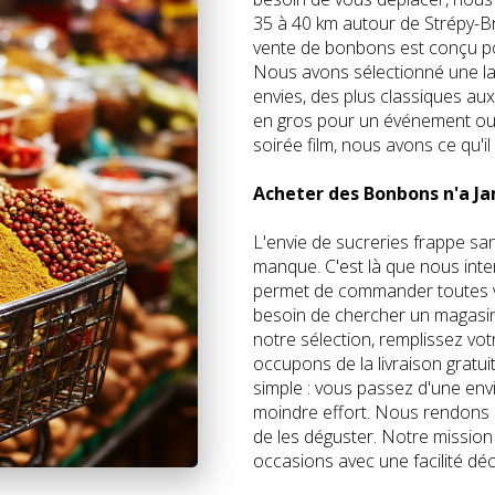
35 à 40 km autour de Strépy-B
vente de bonbons est conçu pou
Nous avons sélectionné une la
envies, des plus classiques au
en gros pour un événement ou
soirée film, nous avons ce qu'il
Acheter des Bonbons n'a Ja
L'envie de sucreries frappe san
manque. C'est là que nous inte
permet de commander toutes vo
besoin de chercher un magasin
notre sélection, remplissez vot
occupons de la livraison gratui
simple : vous passez d'une envi
moindre effort. Nous rendons 
de les déguster. Notre mission
occasions avec une facilité dé