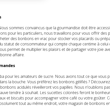
s
ne. Nous sommes convaincus que la gourmandise doit être acces
s pour les particuliers, nous travaillons pour vous offrir des pr
 acheter des bonbons en vrac pour stocker vos placards ou pré
z du statut de consommateur qui compte chaque centime à celui d
s permet de multiplier les plaisirs et de partager votre joie 
onne affaire.
urmandes
Baba pour les amateurs de sucre. Nous avons tout ce que vous p
ans la bouche. Vous préférez les bonbons gélifiés ? Découvrez
bonbons acidulés réveilleront vos papilles. Nous n'oublions pas 
uve tendre à souhait. Les sucettes colorées feront le bonheur
 et biscuits pour accompagner votre café ou votre goûter. Cet
absolument tout au même endroit, votre magasin de bonbons en 